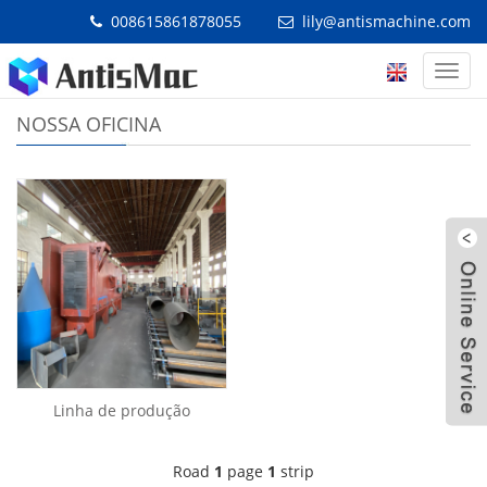
008615861878055
lily@antismachine.com
Experiência de produção antisMachine-40 anos
Categ
NOSSA OFICINA
W
Linha de produção
Road
1
page
1
strip